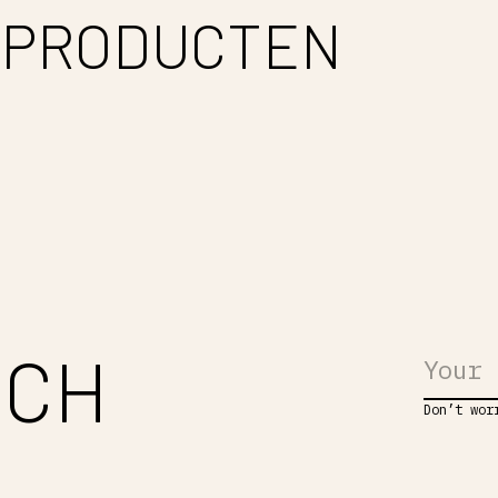
 PRODUCTEN
UCH
Don’t wor