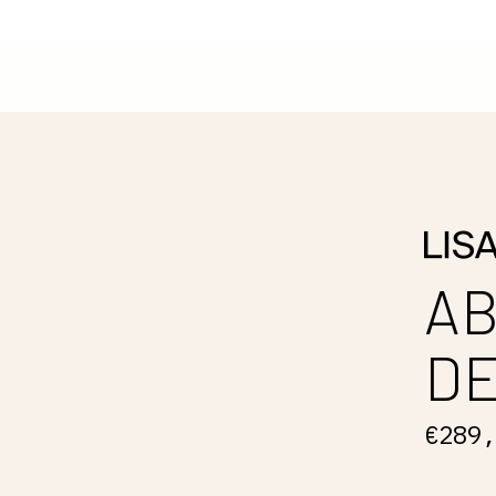
AB
D
€289