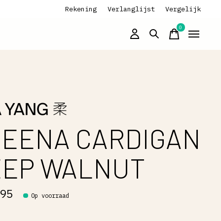
Rekening
Verlanglijst
Vergelijk
0
items
EENA CARDIGAN
EEP WALNUT
,95
Op voorraad