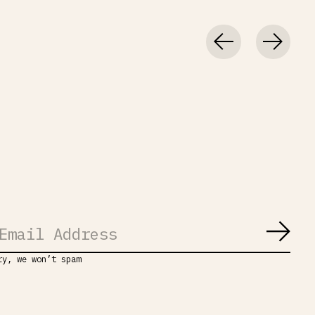
Abon
ry, we won’t spam