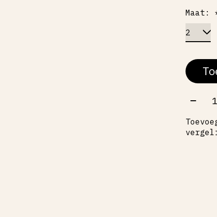
Maat:
To
Aant
Toevoe
vergel