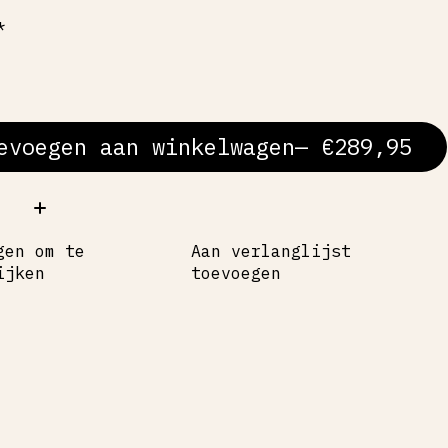
*
evoegen aan winkelwagen
— €289,95
al:
gen om te
Aan verlanglijst
ijken
toevoegen