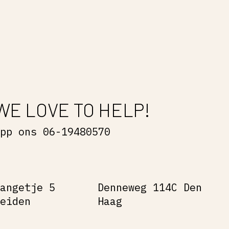
WE LOVE TO HELP!
App ons 06-19480570
Gangetje 5
Denneweg 114C Den
Leiden
Haag