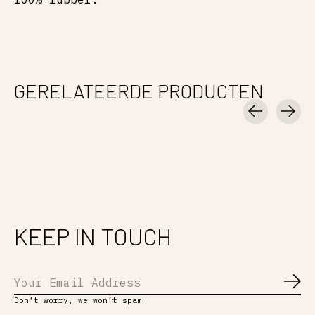
GERELATEERDE PRODUCTEN
Carousel items
KEEP IN TOUCH
Abo
Don’t worry, we won’t spam