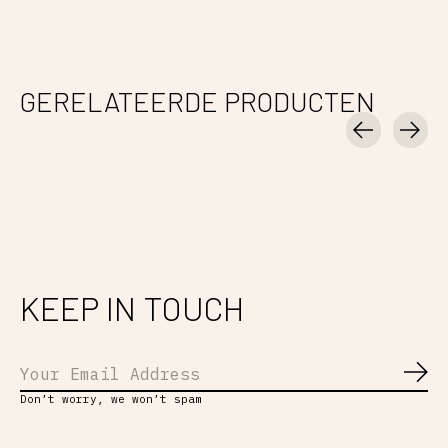
GERELATEERDE PRODUCTEN
Carousel items
KEEP IN TOUCH
Abo
Don’t worry, we won’t spam