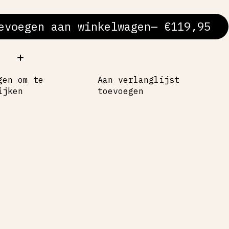
evoegen aan winkelwagen
— €119,95
al:
gen om te
Aan verlanglijst
ijken
toevoegen