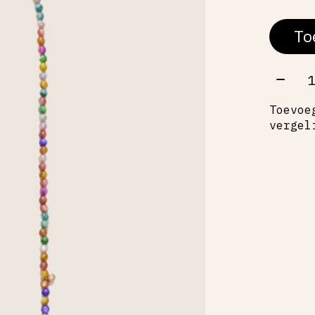
To
Aant
Toevoe
vergel