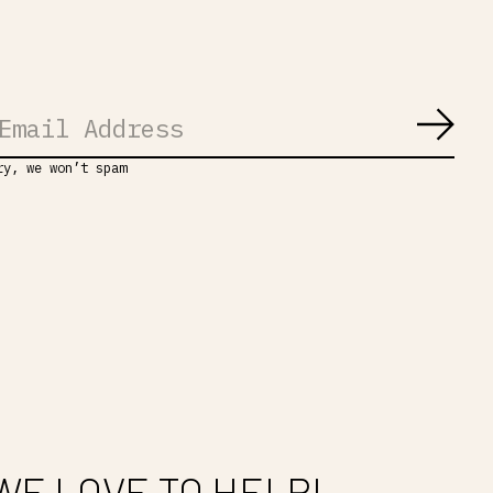
Abon
ry, we won’t spam
WE LOVE TO HELP!