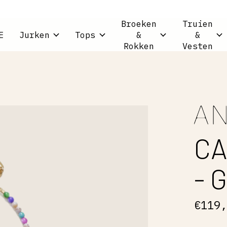
Broeken
Truien
E
Jurken
Tops
&
&
Rokken
Vesten
CA
- 
€119