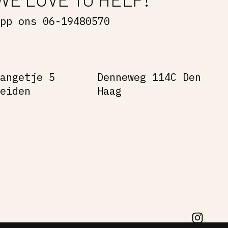
App ons 06-19480570
Gangetje 5
Denneweg 114C Den
Leiden
Haag