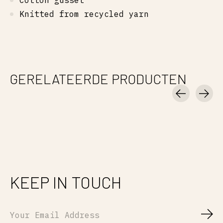
Cotton gusset
Knitted from recycled yarn
GERELATEERDE PRODUCTEN
Carousel items
KEEP IN TOUCH
Abo