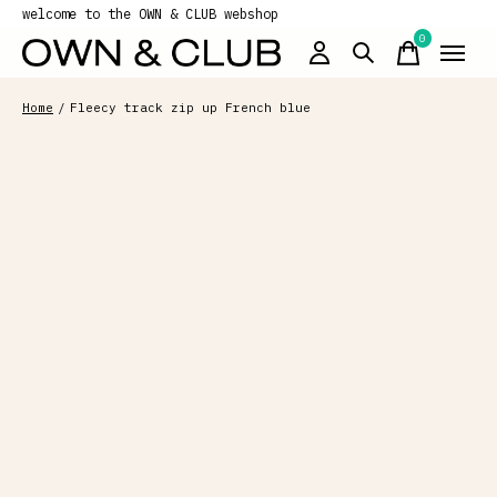
welcome to the OWN & CLUB webshop
0
items
Home
/
Fleecy track zip up French blue