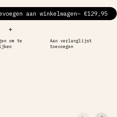
evoegen aan winkelwagen
— €129,95
al:
gen om te
Aan verlanglijst
ijken
toevoegen