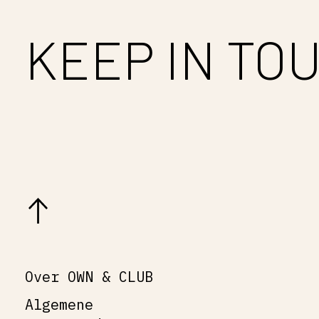
KEEP IN TO
Over OWN & CLUB
Algemene