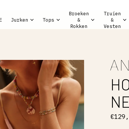
Broeken
Truien
E
Jurken
Tops
&
&
Rokken
Vesten
HO
NE
€129