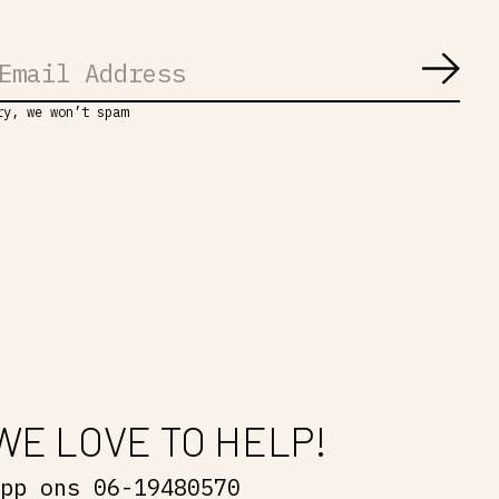
Abon
ry, we won’t spam
WE LOVE TO HELP!
App ons 06-19480570