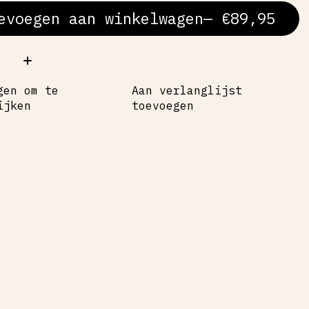
evoegen aan winkelwagen
— €89,95
al:
gen om te
Aan verlanglijst
ijken
toevoegen