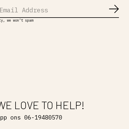
Abon
ry, we won’t spam
WE LOVE TO HELP!
App ons 06-19480570