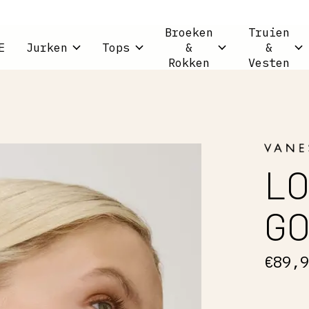
Broeken
Truien
E
Jurken
Tops
&
&
Rokken
Vesten
LO
G
€89,