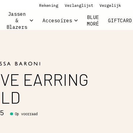
Rekening
Verlanglijst
Vergelijk
Jassen
BLUE
&
Accesoires
GIFTCARD
MORÉ
Blazers
VE EARRING
OLD
95
Op voorraad