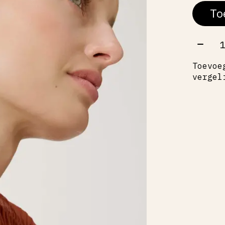
To
Aant
Toevoe
vergel