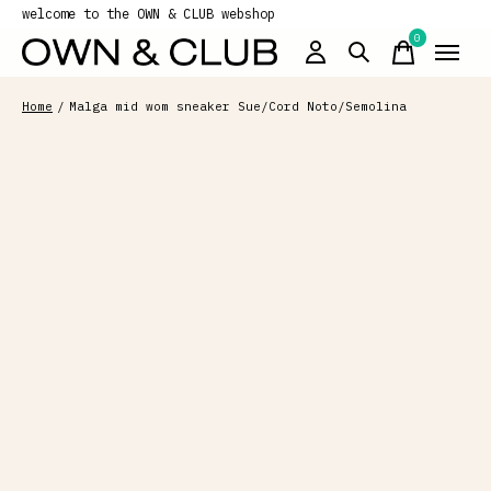
welcome to the OWN & CLUB webshop
0
items
Home
/
Malga mid wom sneaker Sue/Cord Noto/Semolina