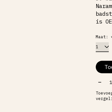
Nara
bads
is O
Maat:
To
Aant
Toevoe
vergel