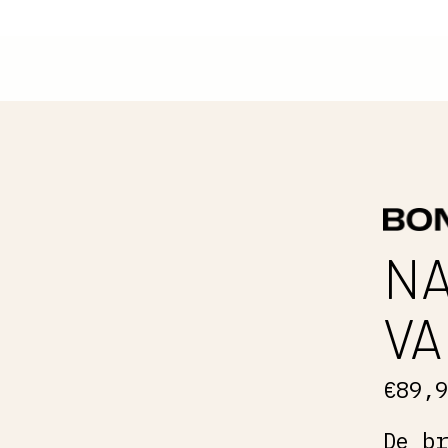
N
VA
€89,
De b