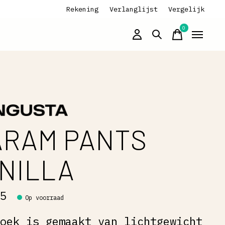
Rekening
Verlanglijst
Vergelijk
0
items
ARAM PANTS
NILLA
95
Op voorraad
roek is gemaakt van lichtgewicht