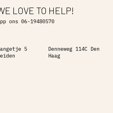
WE LOVE TO HELP!
App ons 06-19480570
Gangetje 5
Denneweg 114C Den
Leiden
Haag