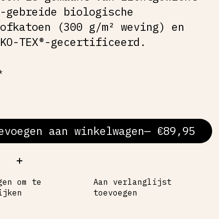
m-gebreide biologische
tofkatoen (300 g/m² weving) en
EKO-TEX®-gecertificeerd.
*
evoegen aan winkelwagen
— €89,95
al:
gen om te
Aan verlanglijst
ijken
toevoegen