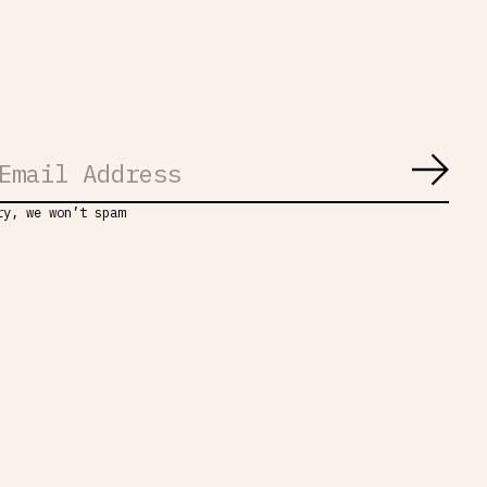
Abon
ry, we won’t spam