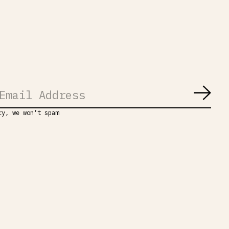
Abon
ry, we won’t spam