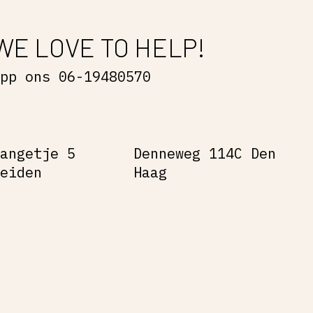
WE LOVE TO HELP!
App ons 06-19480570
Gangetje 5
Denneweg 114C Den
Leiden
Haag