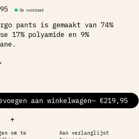
,95
Op voorraad
argo pants is gemaakt van 74%
ose 17% polyamide en 9%
tane.
*
evoegen aan winkelwagen
— €219,95
al:
gen om te
Aan verlanglijst