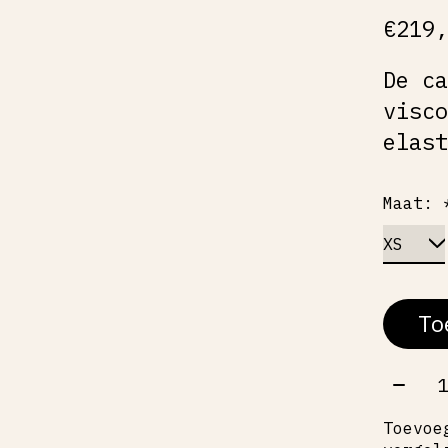
€219
De c
visc
elas
Maat:
To
Aant
Toevoe