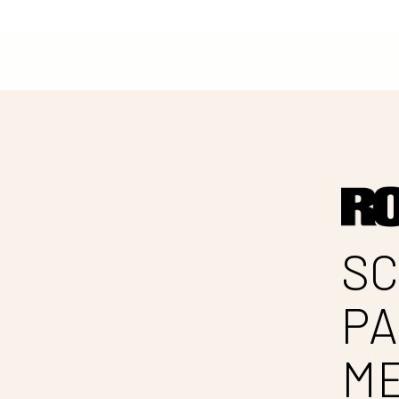
SC
PA
M