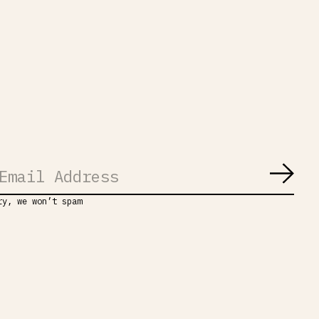
Abon
ry, we won’t spam