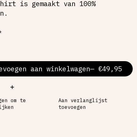
shirt is gemaakt van 100%
en.
*
evoegen aan winkelwagen
— €49,95
al:
gen om te
Aan verlanglijst
ijken
toevoegen