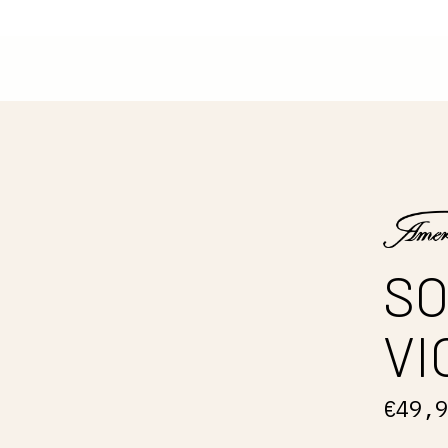
SO
VI
€49,