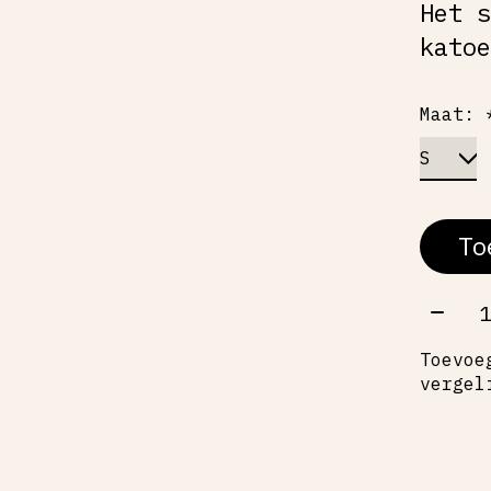
Het 
kato
Maat:
To
Aant
Toevoe
vergel