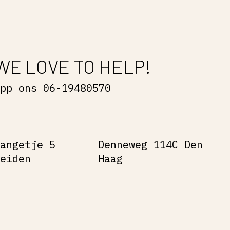
WE LOVE TO HELP!
App ons 06-19480570
Gangetje 5
Denneweg 114C Den
Leiden
Haag