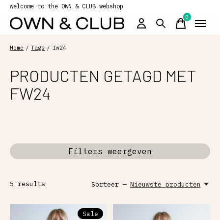
welcome to the OWN & CLUB webshop
0
items
Home
/
Tags
/
fw24
PRODUCTEN GETAGD MET
FW24
Filters weergeven
5
results
Sorteer —
Nieuwste producten
Sale