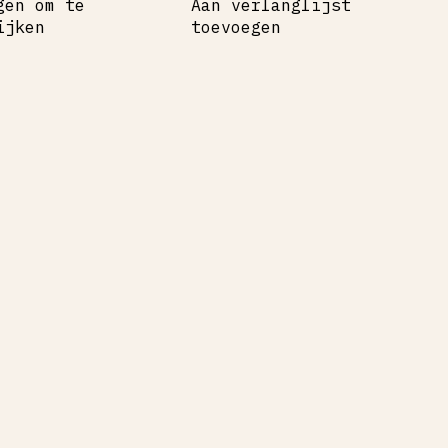
gen om te
Aan verlanglijst
ijken
toevoegen