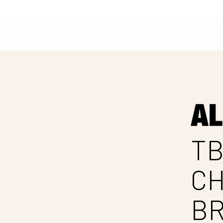
TB
C
B