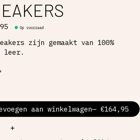
NEAKERS
,95
Op voorraad
neakers zijn gemaakt van 100%
e leer.
*
evoegen aan winkelwagen
— €164,95
al: