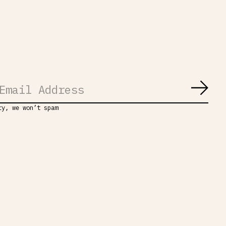
Abon
ry, we won’t spam