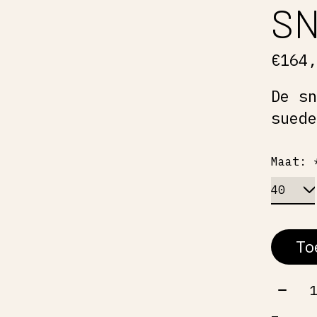
S
€164
De s
sued
Maat:
To
Aant