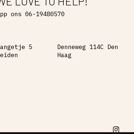
WE LOVE TO HELP!
App ons 06-19480570
Gangetje 5
Denneweg 114C Den
Leiden
Haag