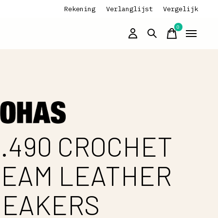
Rekening
Verlanglijst
Vergelijk
0
items
.490 CROCHET
EAM LEATHER
NEAKERS