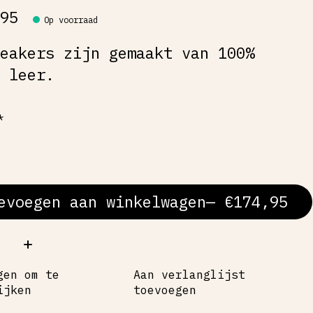
,95
Op voorraad
neakers zijn gemaakt van 100%
e leer.
*
evoegen aan winkelwagen
— €174,95
al:
gen om te
Aan verlanglijst
ijken
toevoegen