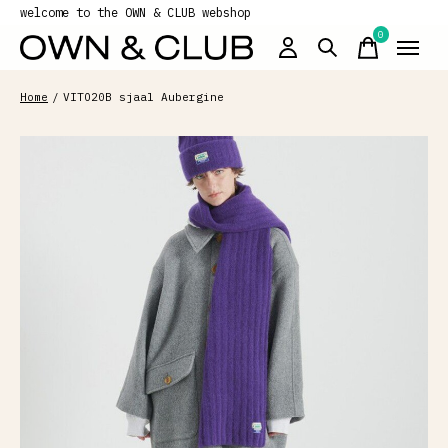
welcome to the OWN & CLUB webshop
0
items
Home
/
VITO20B sjaal Aubergine