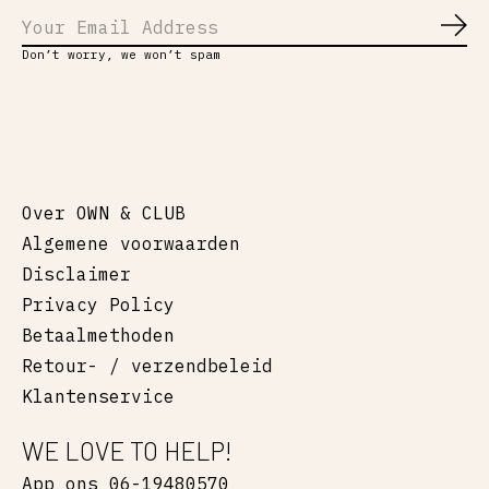
Abo
Don’t worry, we won’t spam
Over OWN & CLUB
Algemene voorwaarden
Disclaimer
Privacy Policy
Betaalmethoden
Retour- / verzendbeleid
Klantenservice
WE LOVE TO HELP!
App ons 06-19480570