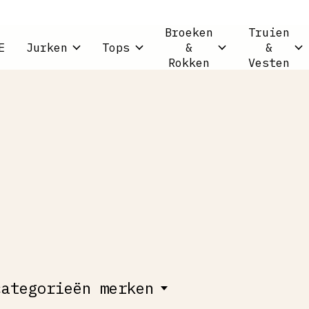
Broeken
Truien
E
Jurken
Tops
&
&
Rokken
Vesten
categorieën merken