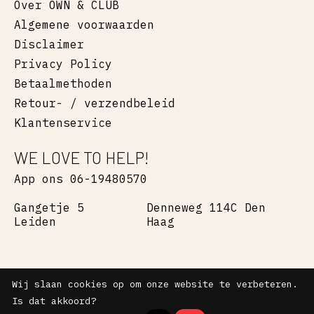
Over OWN & CLUB
Algemene voorwaarden
Disclaimer
Privacy Policy
Betaalmethoden
Retour- / verzendbeleid
Klantenservice
WE LOVE TO HELP!
App ons 06-19480570
Gangetje 5
Denneweg 114C Den
Leiden
Haag
Wij slaan cookies op om onze website te verbeteren.
RSS-feed
Is dat akkoord?
© Copyright 2026 OWN & CLUB