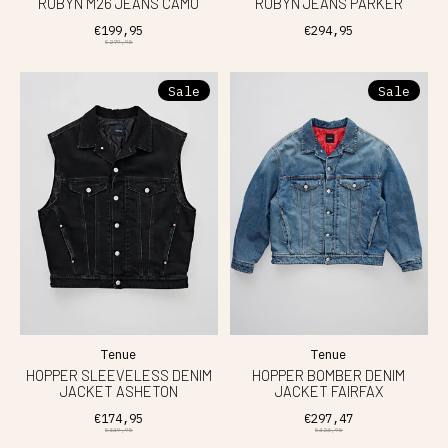
ROBYN M26 JEANS CAMO
ROBYN JEANS PARKER
€199,95
€294,95
€279,95
Sale
Sale
Tenue
Tenue
HOPPER SLEEVELESS DENIM
HOPPER BOMBER DENIM
JACKET ASHETON
JACKET FAIRFAX
€174,95
€297,47
€349,95
€424,95