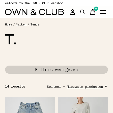
welcome to the OWN & CLUB webshop
0
items
Home
/
Merken
/
Tenue
TENUE
Filters weergeven
14
results
Sorteer —
Nieuwste producten