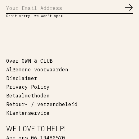
Abo
Don’t worry, we won’t spam
Over OWN & CLUB
Algemene voorwaarden
Disclaimer
Privacy Policy
Betaalmethoden
Retour- / verzendbeleid
Klantenservice
WE LOVE TO HELP!
App ons 06-19480570