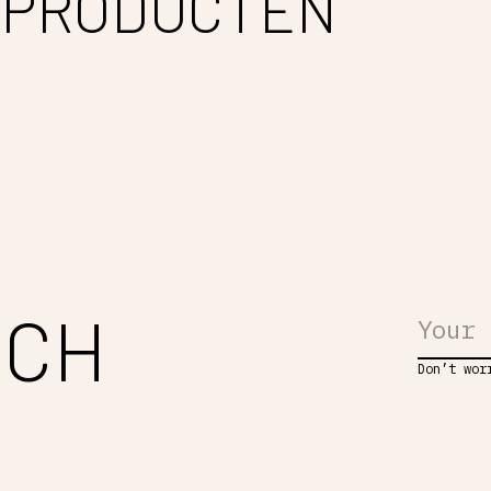
 PRODUCTEN
UCH
Don’t wor