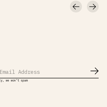
Abon
ry, we won’t spam