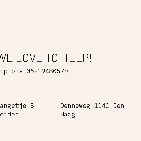
WE LOVE TO HELP!
App ons 06-19480570
Gangetje 5
Denneweg 114C Den
Leiden
Haag