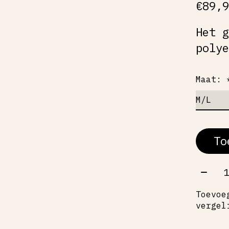
€89,
Het 
poly
Maat:
To
Aant
Toevoe
vergel