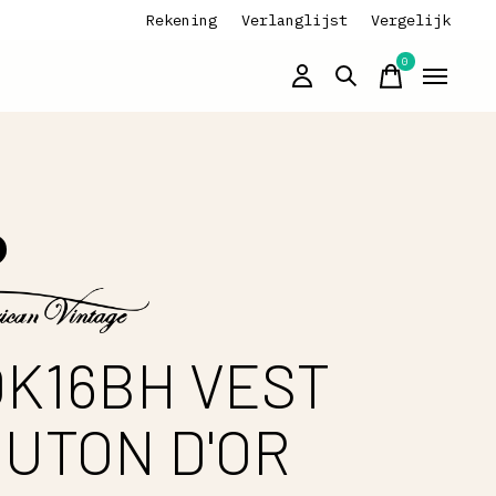
Rekening
Verlanglijst
Vergelijk
0
items
K16BH VEST
UTON D'OR