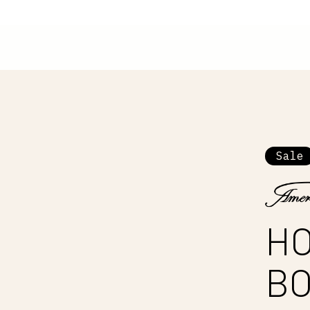
Sale
HO
BO