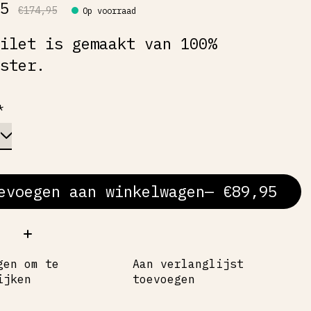
95
€174,95
Op voorraad
gilet is gemaakt van 100%
ester.
*
evoegen aan winkelwagen
— €89,95
al:
gen om te
Aan verlanglijst
ijken
toevoegen