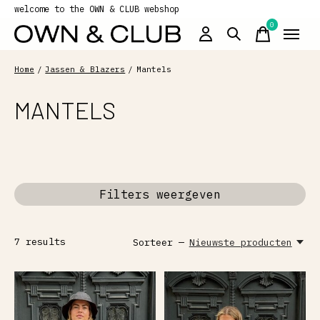
welcome to the OWN & CLUB webshop
0
items
Home
/
Jassen & Blazers
/
Mantels
MANTELS
Filters weergeven
7
results
Sorteer —
Nieuwste producten