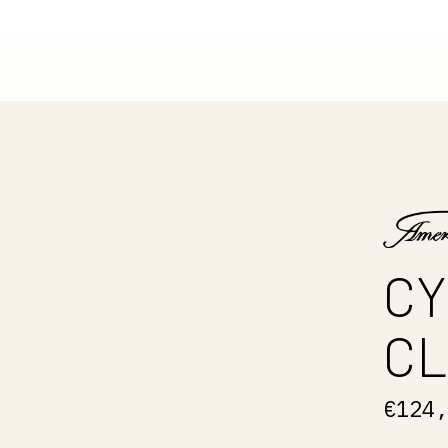
CY
CL
€124