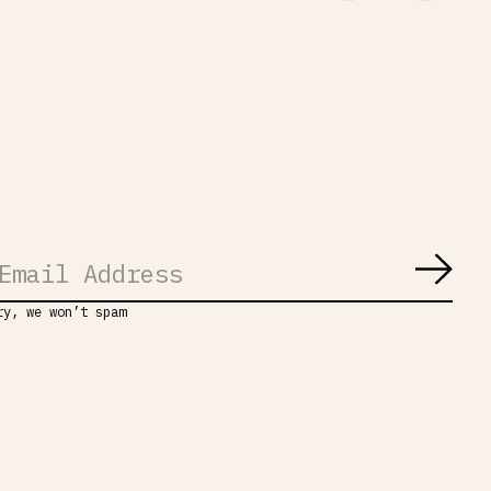
Abon
ry, we won’t spam