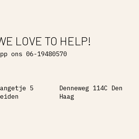
WE LOVE TO HELP!
App ons 06-19480570
Gangetje 5
Denneweg 114C Den
Leiden
Haag