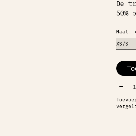
De t
50% 
Maat:
To
Aant
Toevoe
vergel