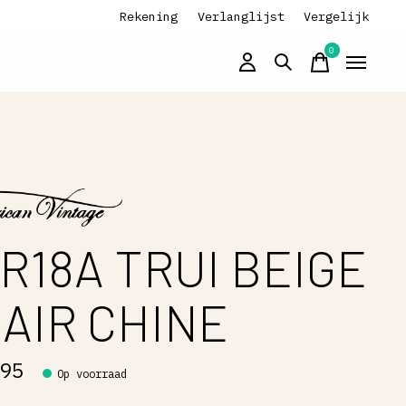
Rekening
Verlanglijst
Vergelijk
0
items
R18A TRUI BEIGE
AIR CHINE
,95
Op voorraad