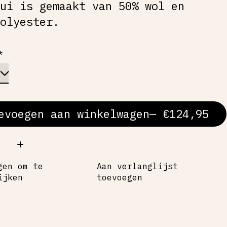
rui is gemaakt van 50% wol en
polyester.
*
evoegen aan winkelwagen
— €124,95
al:
gen om te
Aan verlanglijst
ijken
toevoegen