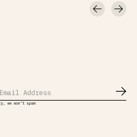
Abon
ry, we won’t spam