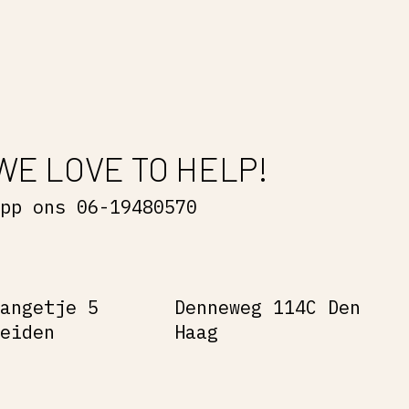
WE LOVE TO HELP!
App ons 06-19480570
Gangetje 5
Denneweg 114C Den
Leiden
Haag