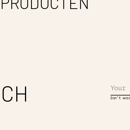
 PRODUCTEN
UCH
Don’t wor