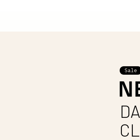
Sale
DA
CL