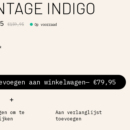
NTAGE INDIGO
95
€159,95
Op voorraad
*
evoegen aan winkelwagen
— €79,95
al:
gen om te
Aan verlanglijst
ijken
toevoegen