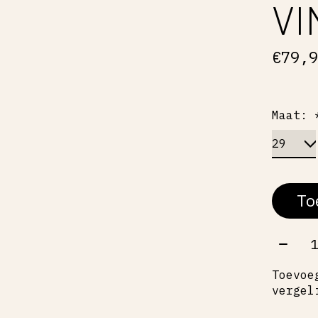
VI
€79,
Maat:
To
Aant
Toevoe
vergel