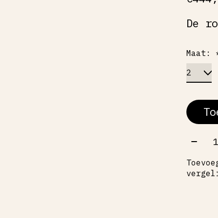
De r
Maat:
To
Aant
Toevoe
vergel