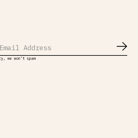
Abon
ry, we won’t spam