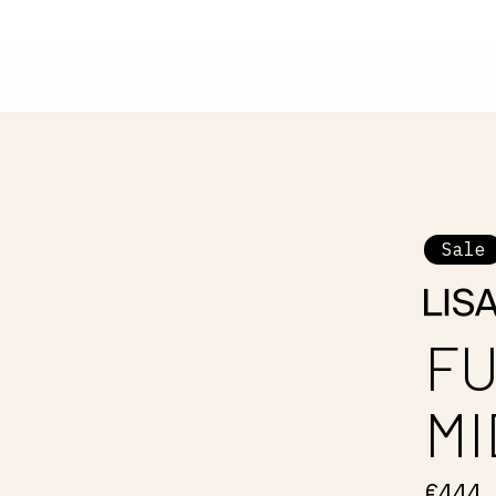
Sale
FU
MI
€444