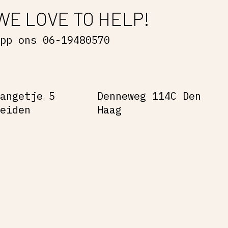
WE LOVE TO HELP!
App ons 06-19480570
Gangetje 5
Denneweg 114C Den
Leiden
Haag