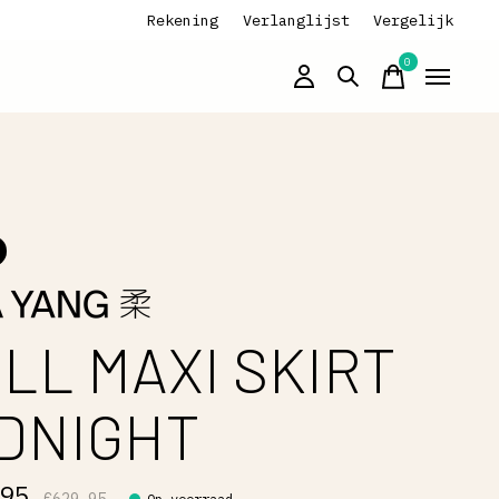
Rekening
Verlanglijst
Vergelijk
0
items
LL MAXI SKIRT
DNIGHT
,95
€629,95
Op voorraad