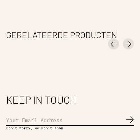
GERELATEERDE PRODUCTEN
Carousel items
KEEP IN TOUCH
Abo
Don’t worry, we won’t spam