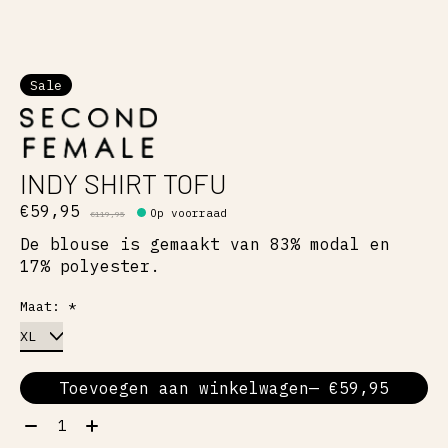
Sale
INDY SHIRT TOFU
€59,95
Op voorraad
€119,95
De blouse is gemaakt van 83% modal en
17% polyester.
Maat:
*
Toevoegen aan winkelwagen
— €59,95
Aantal: