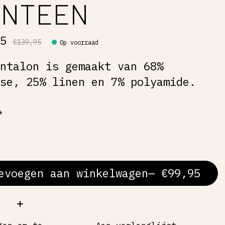
ANTEEN
95
€139,95
Op voorraad
antalon is gemaakt van 68%
ose, 25% linen en 7% polyamide.
*
evoegen aan winkelwagen
— €99,95
al: