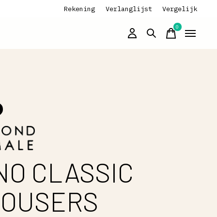
Rekening
Verlanglijst
Vergelijk
0
items
NO CLASSIC
ROUSERS