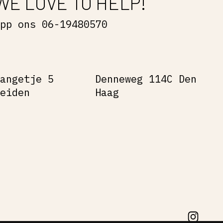
WE LOVE TO HELP!
App ons 06-19480570
Gangetje 5
Denneweg 114C Den
Leiden
Haag