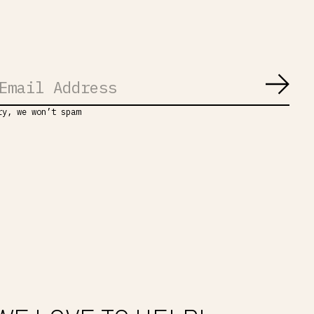
Abon
ry, we won’t spam