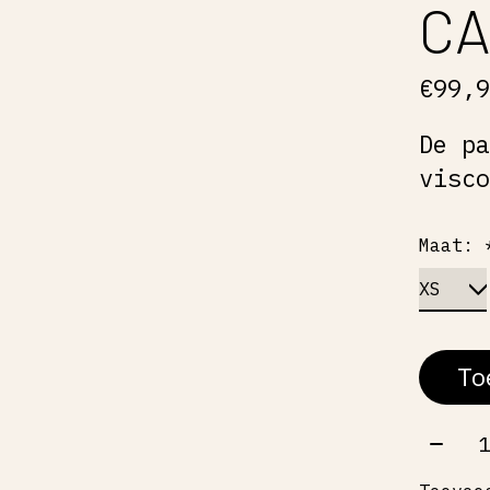
C
€99,
De p
visc
Maat:
To
Aant