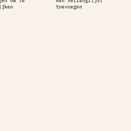
gen om te
Aan verlanglijst
ijken
toevoegen