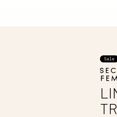
Sale
LI
T