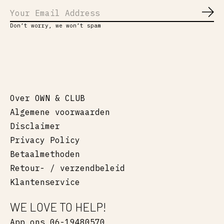
Abo
Don’t worry, we won’t spam
Over OWN & CLUB
Algemene voorwaarden
Disclaimer
Privacy Policy
Betaalmethoden
Retour- / verzendbeleid
Klantenservice
WE LOVE TO HELP!
App ons 06-19480570