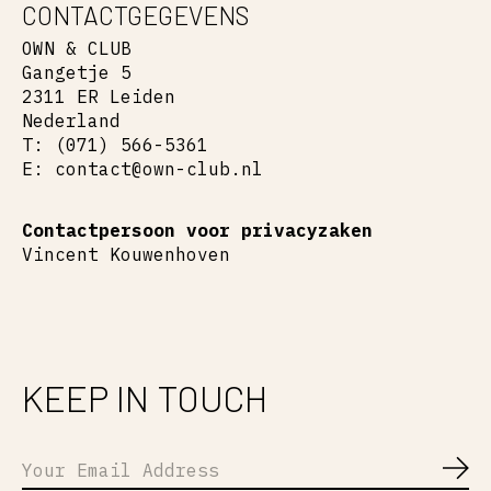
CONTACTGEGEVENS
OWN & CLUB
Gangetje 5
2311 ER Leiden
Nederland
T: (071) 566-5361
E:
contact@own-club.nl
Contactpersoon voor privacyzaken
Vincent Kouwenhoven
KEEP IN TOUCH
Abo