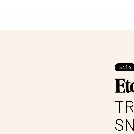
Sale
TR
S