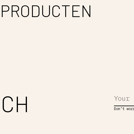
 PRODUCTEN
UCH
Don’t wor