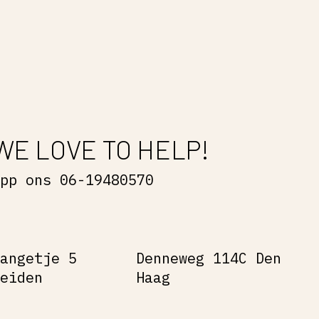
WE LOVE TO HELP!
App ons 06-19480570
Gangetje 5
Denneweg 114C Den
Leiden
Haag