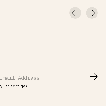
Abon
ry, we won’t spam