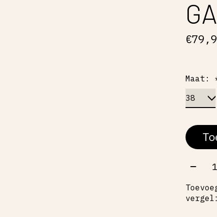
GA
€79,
Maat:
To
Aant
Toevoe
vergel