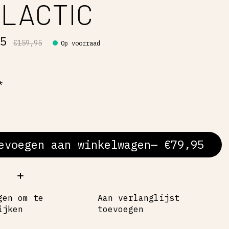
LACTIC
95
€159,95
Op voorraad
*
evoegen aan winkelwagen
— €79,95
al:
gen om te
Aan verlanglijst
ijken
toevoegen