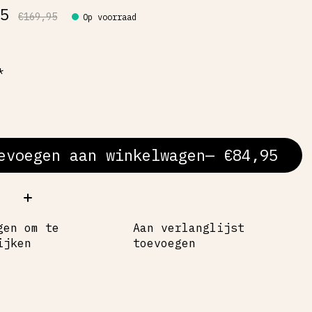
95
€169,95
Op voorraad
*
evoegen aan winkelwagen
— €84,95
al:
gen om te
Aan verlanglijst
ijken
toevoegen