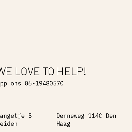
WE LOVE TO HELP!
App ons 06-19480570
Gangetje 5
Denneweg 114C Den
Leiden
Haag