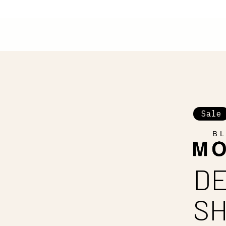
Sale
DE
SH