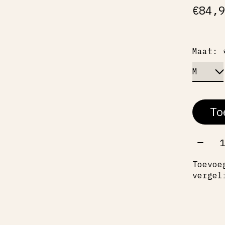
€84,
Maat:
To
Aant
Toevoe
vergel