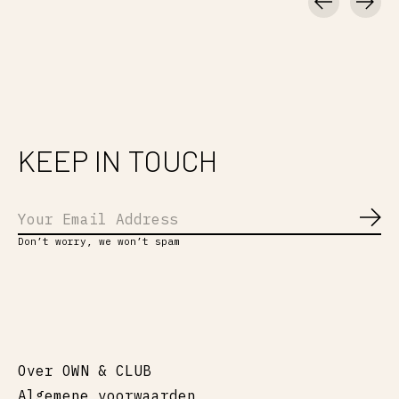
Carousel items
KEEP IN TOUCH
Abo
Don’t worry, we won’t spam
Over OWN & CLUB
Algemene voorwaarden